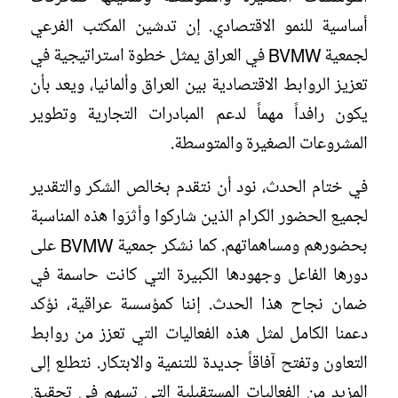
أساسية للنمو الاقتصادي. إن تدشين المكتب الفرعي
لجمعية BVMW في العراق يمثل خطوة استراتيجية في
تعزيز الروابط الاقتصادية بين العراق وألمانيا، ويعد بأن
يكون رافداً مهماً لدعم المبادرات التجارية وتطوير
المشروعات الصغيرة والمتوسطة.
في ختام الحدث، نود أن نتقدم بخالص الشكر والتقدير
لجميع الحضور الكرام الذين شاركوا وأثرَوا هذه المناسبة
بحضورهم ومساهماتهم. كما نشكر جمعية BVMW على
دورها الفاعل وجهودها الكبيرة التي كانت حاسمة في
ضمان نجاح هذا الحدث. إننا كمؤسسة عراقية، نؤكد
دعمنا الكامل لمثل هذه الفعاليات التي تعزز من روابط
التعاون وتفتح آفاقاً جديدة للتنمية والابتكار. نتطلع إلى
المزيد من الفعاليات المستقبلية التي تسهم في تحقيق