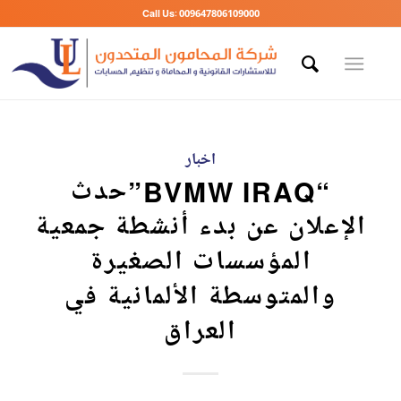
Call Us: 009647806109000
اخبار
“BVMW IRAQ”حدث
الإعلان عن بدء أنشطة جمعية
المؤسسات الصغيرة
والمتوسطة الألمانية في
العراق