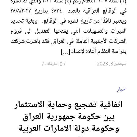
(٢) لسنة ٢٠١٧” النظام رقم (٤) لسنة ٢٠٢٣ والذي تم نشره
في الوقائع العراقية بالعدد ٤٧٣٤ بتاريخ ٢٨/٨/٢٠٢٣
ويعتبر نافذًا من تاريخ نشره في الوقائع. وبغية تحديد
الميزات والتسهيلات التي يمنحها التعديل الى فروع
الشركات الأجنبية العاملة في العراق, فقد باشرت شركتنا
بدراسة النظام أعلاه لإعداد […]
/
/
سبتمبر 3, 2023
0 تعليقات
اخبار
اتفاقية تشجيع وحماية الاستثمار
بين حكومة جمهورية العراق
وحكومة دولة الامارات العربية