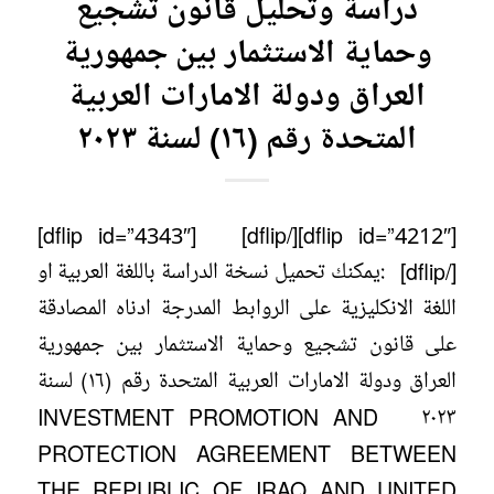
دراسة وتحليل قانون تشجيع
وحماية الاستثمار بين جمهورية
العراق ودولة الامارات العربية
المتحدة رقم (١٦) لسنة ٢٠٢٣
[dflip id=”4212″][/dflip] [dflip id=”4343″]
[/dflip] :يمكنك تحميل نسخة الدراسة باللغة العربية او
اللغة الانكليزية على الروابط المدرجة ادناه المصادقة
على قانون تشجيع وحماية الاستثمار بين جمهورية
العراق ودولة الامارات العربية المتحدة رقم (١٦) لسنة
٢٠٢٣ INVESTMENT PROMOTION AND
PROTECTION AGREEMENT BETWEEN
THE REPUBLIC OF IRAQ AND UNITED