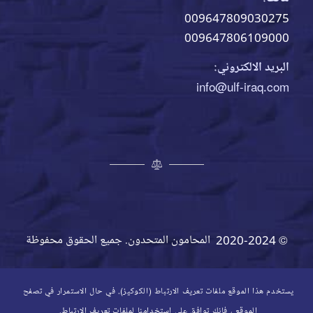
009647809030275
009647806109000
البريد الالكتروني:
info@ulf-iraq.com
© 2020-2024 المحامون المتحدون. جميع الحقوق محفوظة
يستخدم هذا الموقع ملفات تعريف الارتباط (الكوكيز). في حال الاستمرار في تصفح
الموقع ، فإنك توافق على استخدامنا لملفات تعريف الارتباط.