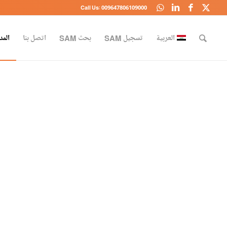
Call Us: 009647806109000
العربية
تسجيل SAM
بحث SAM
اتصل بنا
المد