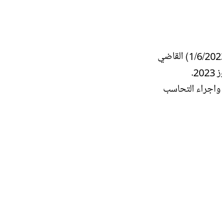
بالاستناد الى موافقة معالي وزير المالية, اصدرت الهيئة العامة للضرائب كتابها المؤرخ في (1/6/2023) القاضي
 واجراء التحاسب