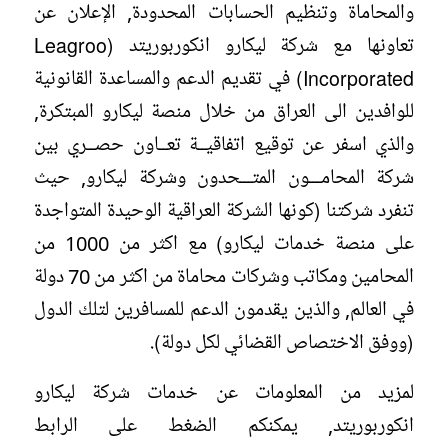
والمحاماة وتنظيم الحسابات المحدودة, الإعلان عن
تعاونها مع شركة ليكارو انكوربوريتد (Leagroo
Incorporated) في تقديم الدعم والمساعدة القانونية
للوافدين الى العراق من خلال منصة ليكارو المبتكرة,
والذي اسفر عن توقيع اتفاقيــة تعــاون حصــري بين
شركة المحامـــون المتـــحدون وشركة ليكارو, حيث
تنفرد شركتنا (كونها الشركة العراقية الوحيدة المتواجدة
على منصة خدمات ليكارو) مع اكثر من 1000 من
المحامين ومكاتب وشركات محاماة من اكثر من 70 دولة
في العالم, والذين يقدمون الدعم للمسافرين لتلك الدول
(ووفق الاختصاص القضائي لكل دولة).
لمزيد من المعلومات عن خدمات شركة ليكارو
انكوربوريتد, يمكنكم الضغط على الرابط