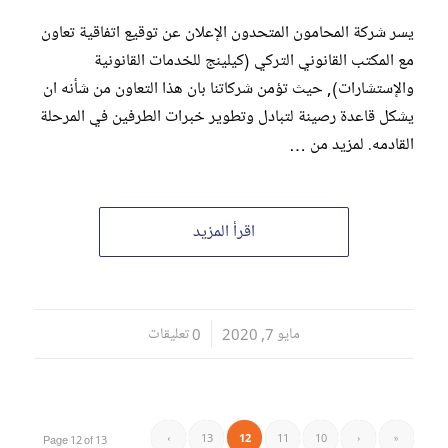
يسر شركة المحامون المتحدون الإعلان عن توقيع اتفاقية تعاون
مع المكتب القانوني التركي (كيلينج للخدمات القانونية
والإستشارات), حيث تؤمن شركاتنا بان هذا التعاون من شأنه ان
يشكل قاعدة رصينة لتبادل وتطوير خبرات الطرفين في المرحلة
القادمه. لمزيد من …
اقرأ المزيد
مايو 7, 2020
/
0 تعليقات
›
13
12
11
10
‹
«
Page 12 of 13