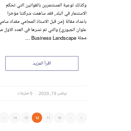
وكذلك توعية المستثمرين بالقوانين التي تحكم
الاستثمار في البلد, فقد ساهمت شركتنا مؤخرا
باعداد مقالة (من قبل الاستاذ المحامي مقداد سامي
علوان الجبوري) والتي تم نشرها في العدد الاول م
مجلة Business Landscape …
اقرأ المزيد
نوفمبر 19, 2020
/
0 تعليقات
›
14
13
12
11
10
‹
«