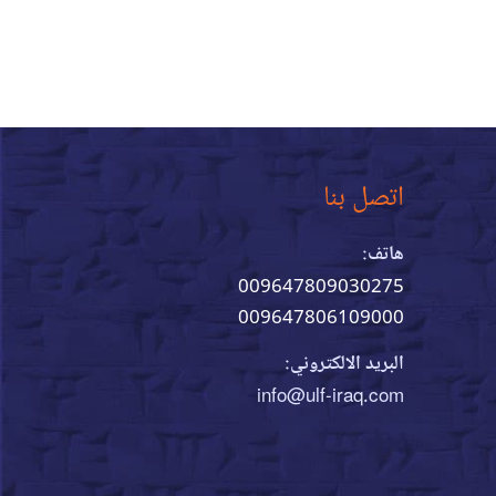
اتصل بنا
هاتف:
009647809030275
009647806109000
البريد الالكتروني:
info@ulf-iraq.com