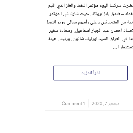
رت شركتنا اليوم مؤتمر النفط والغاز الذي اقيم
غداد – فندق بابل/روتانا. حيث شارك في المؤتمر
بة من المتحدثين وعلى رأسهم معالي وزير النفط
استاذ احسان عبد الجبار اسماعيل, وسعادة سفير
دا في العراق السيد اورليك شانون, ورئيس هيئة
استثمار ا…
اقرأ المزيد
ديسمبر 7, 2020
/
1 Comment