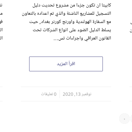
كابيتا ان تكون جزءا من مشروع تحديث دليل
ثق
التسجيل للمشاريع الناشئة والذي تم اعداده بالتعاون
مس
مع السفارة الهولندية واورنج كورنر بغداد, حيث
فه
ن
يسلط الدليل الضوء على انواع الشركات تحت
ال
القانون العراقي واجراءات تس…
ال
اقرأ المزيد
نوفمبر 13, 2020
/
0 تعليقات
»