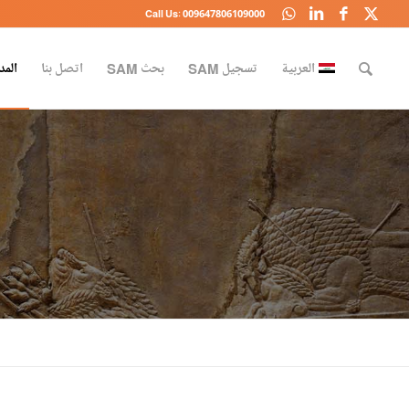
Call Us: 009647806109000
العربية
تسجيل SAM
بحث SAM
اتصل بنا
المد